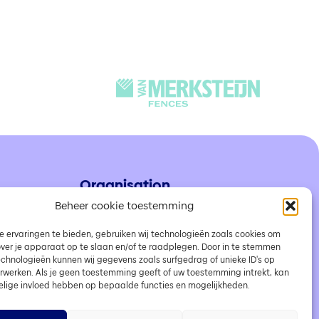
Organisation
Partenaires
Beheer cookie toestemming
Organisation
 ervaringen te bieden, gebruiken wij technologieën zoals cookies om
Contactez-nous
over je apparaat op te slaan en/of te raadplegen. Door in te stemmen
chnologieën kunnen wij gegevens zoals surfgedrag of unieke ID's op
erwerken. Als je geen toestemming geeft of uw toestemming intrekt, kan
elige invloed hebben op bepaalde functies en mogelijkheden.