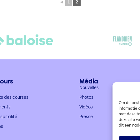
◄
1
2
ours
Média
Nouvelles
ts des courses
Photos
Om de beste
ments
Vidéos
informatie 
met deze te
spitalité
Presse
deze site v
dit een nad
ès