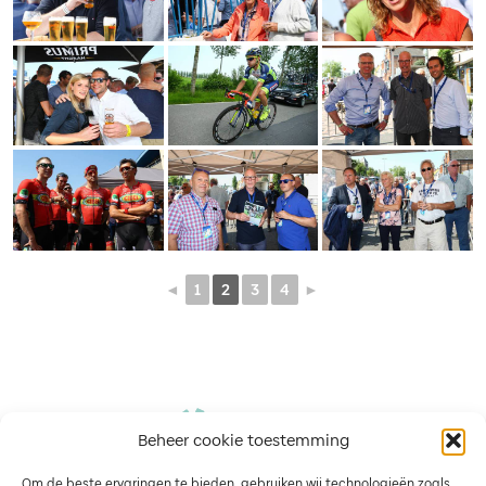
◄
1
2
3
4
►
Beheer cookie toestemming
Om de beste ervaringen te bieden, gebruiken wij technologieën zoals