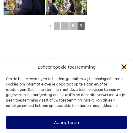
◄
1
...
8
9
Beheer cookie toestemming
Om de beste ervaringen te bieden, gebruiken wij technologieën zoals
cookies om informatie over je apparaat op te slaan en/of te
raadplegen. Door in te stemmen met deze technologieën kunnen wij
Wedstrijd
Media
gegevens zoals surfgedrag of unieke ID's op deze site verwerken. Als je
Organisatie
Policy
Etappes
Nieuws
geen toestemming geeft of uw toestemming intrekt, kan dit een
Partners
Algemene
nadelige invloed hebben op bepaalde functies en mogelijkheden.
Rituitslagen
Foto's
voorwaarden
Organisatie
Klassementen
Video's
Privacybeleid
Accepteren
Contacteer
VIP &
Pers
ons
Cookiebeleid
Hospitality