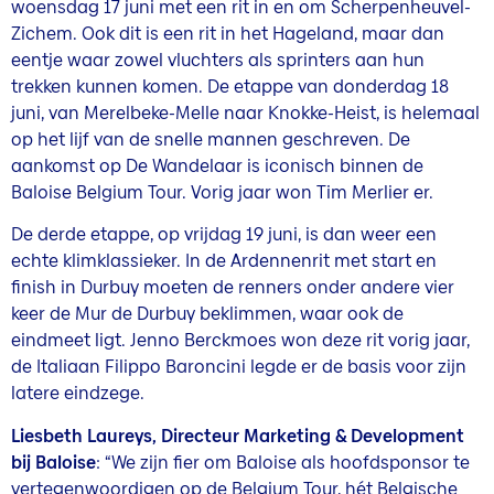
woensdag 17 juni met een rit in en om Scherpenheuvel-
Zichem. Ook dit is een rit in het Hageland, maar dan
eentje waar zowel vluchters als sprinters aan hun
trekken kunnen komen. De etappe van donderdag 18
juni, van Merelbeke-Melle naar Knokke-Heist, is helemaal
op het lijf van de snelle mannen geschreven. De
aankomst op De Wandelaar is iconisch binnen de
Baloise Belgium Tour. Vorig jaar won Tim Merlier er.
De derde etappe, op vrijdag 19 juni, is dan weer een
echte klimklassieker. In de Ardennenrit met start en
finish in Durbuy moeten de renners onder andere vier
keer de Mur de Durbuy beklimmen, waar ook de
eindmeet ligt. Jenno Berckmoes won deze rit vorig jaar,
de Italiaan Filippo Baroncini legde er de basis voor zijn
latere eindzege.
Liesbeth Laureys, Directeur Marketing & Development
bij Baloise
: “We zijn fier om Baloise als hoofdsponsor te
vertegenwoordigen op de Belgium Tour, hét Belgische